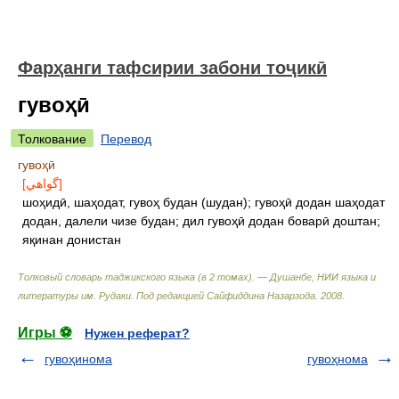
Фарҳанги тафсирии забони тоҷикӣ
гувоҳӣ
Толкование
Перевод
гувоҳӣ
[گواهي]
шоҳидӣ, шаҳодат, гувоҳ будан (шудан); гувоҳӣ додан шаҳодат
додан, далели чизе будан; дил гувоҳӣ додан боварӣ доштан;
яқинан донистан
Толковый словарь таджикского языка (в 2 томах). — Душанбе, НИИ языка и
литературы им. Рудаки
.
Под редакцией Сайфиддина Назарзода
.
2008
.
Игры ⚽
Нужен реферат?
гувоҳинома
гувоҳнома