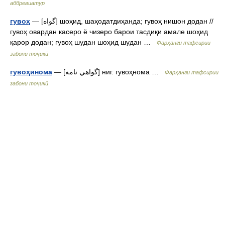
аббревиатур
гувоҳ
— [گواه] шоҳид, шаҳодатдиҳанда; гувоҳ нишон додан //
гувоҳ овардан касеро ё чизеро барои тасдиқи амале шоҳид
қарор додан; гувоҳ шудан шоҳид шудан …
Фарҳанги тафсирии
забони тоҷикӣ
гувоҳинома
— [گواهي نامه] ниг. гувоҳнома …
Фарҳанги тафсирии
забони тоҷикӣ