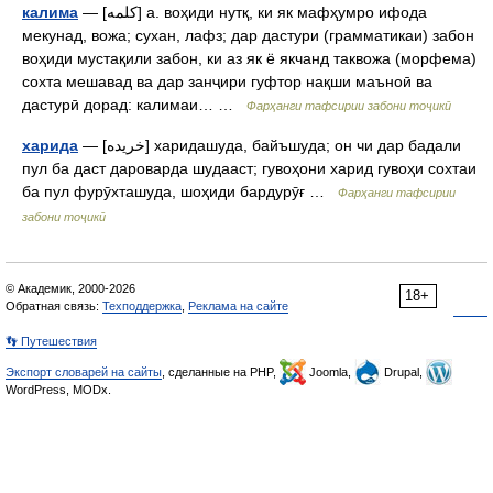
калима
— [کلمه] а. воҳиди нутқ, ки як мафҳумро ифода
мекунад, вожа; сухан, лафз; дар дастури (грамматикаи) забон
воҳиди мустақили забон, ки аз як ё якчанд таквожа (морфема)
сохта мешавад ва дар занҷири гуфтор нақши маъноӣ ва
дастурӣ дорад: калимаи… …
Фарҳанги тафсирии забони тоҷикӣ
харида
— [خريده] харидашуда, байъшуда; он чи дар бадали
пул ба даст дароварда шудааст; гувоҳони харид гувоҳи сохтаи
ба пул фурӯхташуда, шоҳиди бардурӯғ …
Фарҳанги тафсирии
забони тоҷикӣ
© Академик, 2000-2026
18+
Обратная связь:
Техподдержка
,
Реклама на сайте
👣 Путешествия
Экспорт словарей на сайты
, сделанные на PHP,
Joomla,
Drupal,
WordPress, MODx.