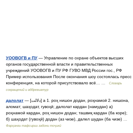
УООВОГВ и ПУ
— Управление по охране объектов высших
органов государственной власти и правительственных
учреждений УООВОГВ и ПУ РФ ГУВО МВД России гос., РФ
Пример использования После окончания шоу состоялась пресс
конференция, на которой присутствовало всё… …
Словарь
сокращений и аббревиатур
далолат
— [دلالت] а 1. роҳ нишон додан, роҳнамоӣ 2. нишона,
аломат; шаҳодат, гувоҳӣ; далолат кардан (намудан) а)
роҳнамоӣ кардан, роҳ нишон додан; ташвиқ кардан (ба коре);
б) шаҳодат (гувоҳӣ) додан (аз чизе), далел шудан (ба чизе) …
Фарҳанги тафсирии забони тоҷикӣ